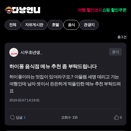
여행 할인코드
쇼핑 할인쿠폰
전체
자유게시판
호텔
음식
관광지
총
3
건
음식
시우초년생_
하이퐁 음식점 메뉴 추천 좀 부탁드립니다
하이퐁이라는 맛집이 있더라구요.? 아들램 세명 데리고 가는
여행인데 남자 셋이서 든든하게 먹을만한 메뉴 추천 부탁드려
요
2024-02-07 14:19:41
답글
1
조회수
335
0