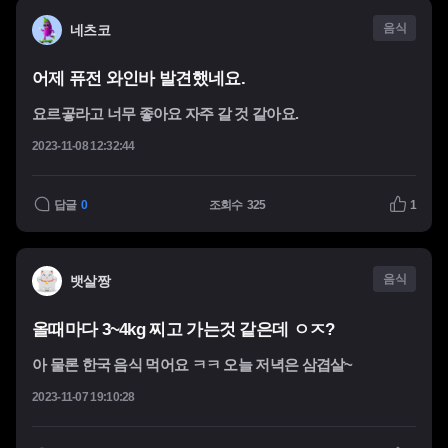
음식
네츠코
어제 퓨전 와인바 발견했네요.
요르곻라고 너무 좋아요 자주 갈 것 같아요.
2023-11-08 12:32:44
답글
0
조회수
325
1
음식
뱃살짱
올때마다 3~4kg 찌고 가는것 같은데 ㅇㅈ?
아 물론 한국 음식 먹어요 ㅋㅋ 오늘 저녁은 삼겹살~
2023-11-07 19:10:28