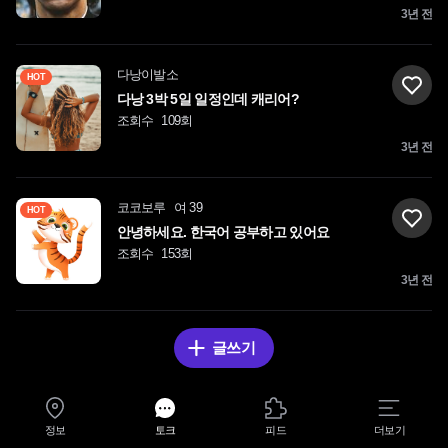
3년 전
다낭이발소
HOT
다낭 3박 5일 일정인데 캐리어?
조회수
109회
3년 전
코코보루
여 39
HOT
안녕하세요. 한국어 공부하고 있어요
조회수
153회
3년 전
글쓰기
정보
토크
피드
더보기