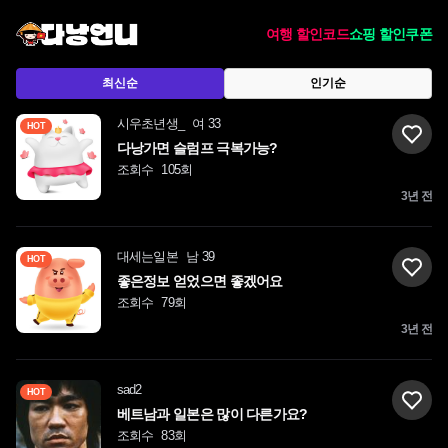
여행 할인코드
쇼핑 할인쿠폰
최신순
인기순
시우초년생_
여 33
HOT
다낭가면 슬럼프 극복가능?
조회수
105회
3년 전
대세는일본
남 39
HOT
좋은정보 얻었으면 좋겠어요
조회수
79회
3년 전
sad2
HOT
베트남과 일본은 많이 다른가요?
조회수
83회