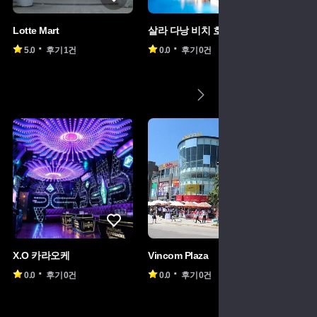
Lotte Mart
살라 다낭 비치 호텔
모나크 
5.0
후기 1건
0.0
후기 0건
0.0
X.O 카라오케
Vincom Plaza
모나크 
0.0
후기 0건
0.0
후기 0건
0.0