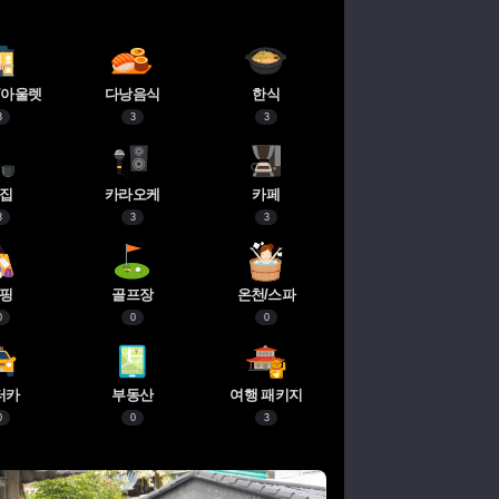
/아울렛
다낭음식
한식
3
3
3
집
카라오케
카페
3
3
3
핑
골프장
온천/스파
0
0
0
터카
부동산
여행 패키지
0
0
3