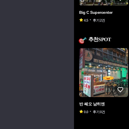
Big C Supercenter
4.5
후기 2건
추천SPOT
반 쎄오 남히엔
0.0
후기 0건