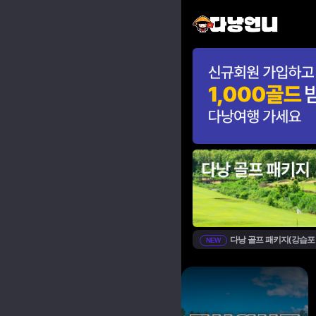
다낭 골프 패키지(강습포
NEW