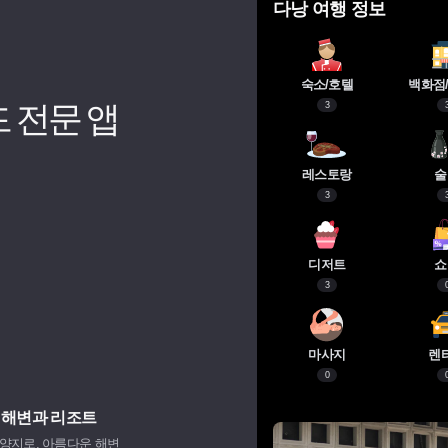
다낭 여행 정보
숙소/호텔
백화점
3
 전문 앱
레스토랑
술
3
디저트
쇼
3
마사지
렌
0
 해변과 리조트
양지로, 아름다운 해변