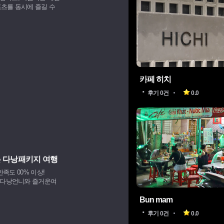
포츠를 동시에 즐길 수
카페 히치
후기 0건
0.0
는 다낭패키지 여행
만족도 00% 이상!
 다낭언니와 즐거운여
Bun mam
후기 0건
0.0